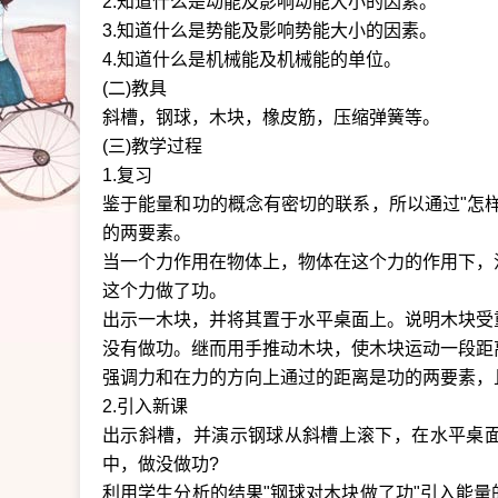
2.知道什么是动能及影响动能大小的因素。
3.知道什么是势能及影响势能大小的因素。
4.知道什么是机械能及机械能的单位。
(二)教具
斜槽，钢球，木块，橡皮筋，压缩弹簧等。
(三)教学过程
1.复习
鉴于能量和功的概念有密切的联系，所以通过"怎
的两要素。
当一个力作用在物体上，物体在这个力的作用下，
这个力做了功。
出示一木块，并将其置于水平桌面上。说明木块受
没有做功。继而用手推动木块，使木块运动一段距
强调力和在力的方向上通过的距离是功的两要素，
2.引入新课
出示斜槽，并演示钢球从斜槽上滚下，在水平桌
中，做没做功?
利用学生分析的结果"钢球对木块做了功"引入能