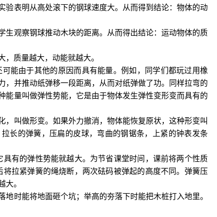
实验表明从高处滚下的钢球速度大。从而得到结论：物体的动
学生观察钢球推动木块的距离。从而得出结论：运动物体的质
大，质量越大，动能就越大。
体还可能由于其他的原因而具有能量。例如，同学们都玩过用橡
力，并推动纸弹移一段距离，从而对纸弹做了功。同样拉弯的
种能量叫做弹性势能，它是由于物体发生弹性变形变而具有的
化，叫做形变。如果外力撤消，物体能恢复原状，这种形变叫
：拉长的弹簧，压扁的皮球，弯曲的钢锯条，上紧的钟表发条
，它具有的弹性势能就越大。为节省课堂时间，课前将两个性质
先后将拉紧弹簧的绳烧断，两次砝码被弹起的高度不同。弹簧压
越大。
落地时能将地面砸个坑；举高的夯落下时能把木桩打入地里。