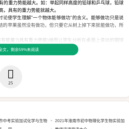
有的重力势能越大。如：举起同样高度的铅球和乒乓球，铅球
高，具有的重力势能就越大。
讨论使学生理解"一个物体能够做功"的含义。能够做功只是说
上结的苹果虽然没有做功，但只要它从树上掉下来就能做功，所
具有能量?(具有重力势能)继而让学生分析在桌面上滚动的钢球
又有势能。
全文，剩余59%未阅读
有势能，那么动能和势能的和就是它的总机械能。
到能量是跟做功有密切联系的概念，能量反映了物体具有做功的
。因此，动能、势能和机械能的单位跟功的单位相同，也是焦
25
动能、势能、机械能等概念及机械能的单位。
没有能量?有什么能量?
的事例。
具有的动能是4焦，这只球具有的总机械能是多少?
南市中考实验加试化学与生物
2021年淮南市初中物理化学生物实验加
，若使它们的重力势能相等，可采取哪些方法?