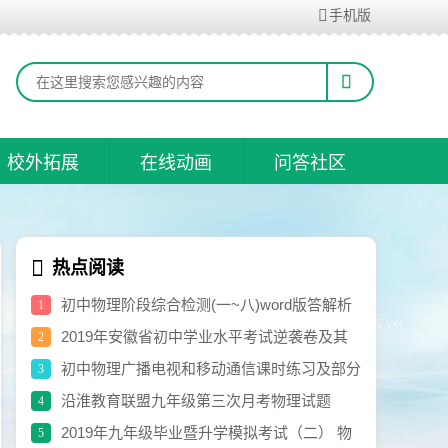
手机版
校外拓展
在线动画
问答社区
热点阅读
初中物理阶段综合检测(一~八)word版答解析
1
打包共享
2019年安徽省初中学业水平考试逆袭卷及其
2
参考答案
初中物理广播电视和移动通信课时练习及部分
3
参考答案
沿淮教育联盟九年级第三次月考物理试题
4
卷.doc
2019年九年级毕业暨升学模拟考试（二） 物
5