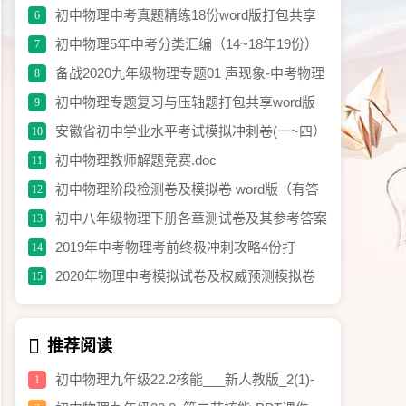
理试卷含答案
初中物理中考真题精练18份word版打包共享
6
初中物理5年中考分类汇编（14~18年19份）
7
word解析版打包免费共享
备战2020九年级物理专题01 声现象-中考物理
8
《考点微专题》（原卷版）.doc
初中物理专题复习与压轴题打包共享word版
9
安徽省初中学业水平考试模拟冲刺卷(一~四）
10
word版打包分离
初中物理教师解题竞赛.doc
11
初中物理阶段检测卷及模拟卷 word版（有答
12
案）打包共享.rar
初中八年级物理下册各章测试卷及其参考答案
13
打包共享
2019年中考物理考前终极冲刺攻略4份打
14
包.rar
2020年物理中考模拟试卷及权威预测模拟卷
15
含答案打包分享.docx
推荐阅读
初中物理九年级22.2核能___新人教版_2(1)-
1