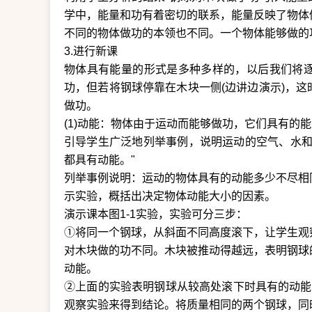
学中，能量和功有着密切的联系，能量反映了物体
不同的物体做功的本领也不同。一个物体能够做的
3.进行新课
物体具有能量的形式是多种多样的，以后我们将
功，但若将钢球停靠在木块一侧(边讲边演示)，
做功。
(1)动能：物体由于运动而能够做功，它们具有的
引导学生广泛地列举事例，说明运动的空气、水和
都具有动能。"
列举事例说明：运动的物体具有的动能多少不尽相
示实验，概括出决定物体动能大小的因素。
演示课本图1-1实验，实验可分三步：
①将同一个钢球，从斜面不同高度滚下，让学生观
对木块做的功不同。木块被推动得越远，表明钢球
动能。
②上面的实验表明钢球从较高处滚下时具有的动能
观察实验来得到结论。将质量相同的两个钢球，同