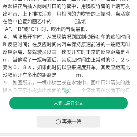
蘸湿棉花后插入两端开口的竹管中，用嘴吹竹管的上端可发
出哨音．上下推拉活塞，用相同的力吹管的上端时，当活塞
在管中位置如图乙中的 （选填
“Ａ”、“Ｂ”或“Ｃ”）时，吹出的音调最低．
４．驾驶员开车时，从发现情况到踩制动器刹车的这段时间
叫反应时间；在反应时间内汽车保持原速前进的一段距离叫
反应距离．某驾驶员以某一速度开车时正常的反应距离是４
ｍ，当他喝了一瓶啤酒后，其反应时间由正常时的０．２ｓ
变为０．８ｓ，如果此时仍以原来速度开车，其反应距离比
没喝酒开车多出的距离是 ｍ．
５．如图所示，一棵小树生长在水塘中，图中用带箭头的线
段ＡＢ表示小树露出水面的部分．一个潜水者在水面下的Ｅ
点观察小树露出水面的部分，他观察到的是小树的
未完...展开全文
（选填“实”或“虚”）像，像的位置与小树的实际位置相
比 （选填“偏高”或“偏低”）．
再来一篇
第５题图 第６题图
６．春季运动会上，小明参加跳远运动的几个阶段如图所