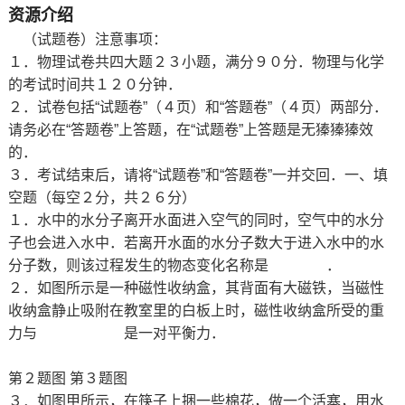
资源介绍
（试题卷）注意事项：
１．物理试卷共四大题２３小题，满分９０分．物理与化学
的考试时间共１２０分钟．
２．试卷包括“试题卷”（４页）和“答题卷”（４页）两部分．
请务必在“答题卷”上答题，在“试题卷”上答题是无獉獉獉效
的．
３．考试结束后，请将“试题卷”和“答题卷”一并交回．一、填
空题（每空２分，共２６分）
１．水中的水分子离开水面进入空气的同时，空气中的水分
子也会进入水中．若离开水面的水分子数大于进入水中的水
分子数，则该过程发生的物态变化名称是 ．
２．如图所示是一种磁性收纳盒，其背面有大磁铁，当磁性
收纳盒静止吸附在教室里的白板上时，磁性收纳盒所受的重
力与 是一对平衡力．
第２题图 第３题图
３．如图甲所示，在筷子上捆一些棉花，做一个活塞，用水