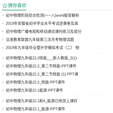
猜你喜欢
示，则小明加速助跑过程中机械能 （选填“减小”、
“不变”或“增大”），在到达最高点的一瞬间动能 （选
初中物理阶段综合检测(一~八)word版答解析
填“小于”、“等于”或“大于”）零．
打包共享
2019年安徽省初中学业水平考试逆袭卷及其
７．如图甲所示的电路，电源电压恒定不变，Ｒ０为定值电
阻，Ｒ为滑动变阻器，闭合开关Ｓ后，在滑片Ｐ滑动的过程
参考答案
初中物理广播电视和移动通信课时练习及部分
中，电压表与电流表示数的变化关系如图乙所示，则Ｒ０的
参考答案
沿淮教育联盟九年级第三次月考物理试题
阻值为 Ω．
卷.doc
2019年九年级毕业暨升学模拟考试（二） 物
理试卷含答案
第７题图 第８题图
初中物理九年级22.2核能___新人教版_2(1)-
８．如图用１０Ｎ的力拉着重力为４０Ｎ的物体Ａ以１０ｍ
PPT课件
初中物理九年级22.2_第二节核能-PPT课件
／ｓ的速度匀速向右运动，拉力Ｆ的功率为 Ｗ．
初中物理九年级22.2_第二节核能 (1)-PPT课
９．水壶里装有２ｋｇ、２０℃的水，用天然气炉具将其加
热至１００℃，则水吸收的热量是 Ｊ．若烧开
件
初中物理九年级22.2_核能-PPT课件
这壶水消耗天然气０．０２８ｍ３，则天然气炉具的效率
初中物理九年级22.1能源-PPT课件
是 ．［已知ｑ天然气＝４×１０７Ｊ／ｍ３，ｃ水
＝４．２×１０３
初中物理九年级22.1和4_能源已修改上课好
Ｊ／（ｋｇ·℃）］
用-PPT课件
初中物理九年级22.1_能源-PPT课件
１０．将电阻Ｒ接入一个电路中，当电阻Ｒ两端的电压增大