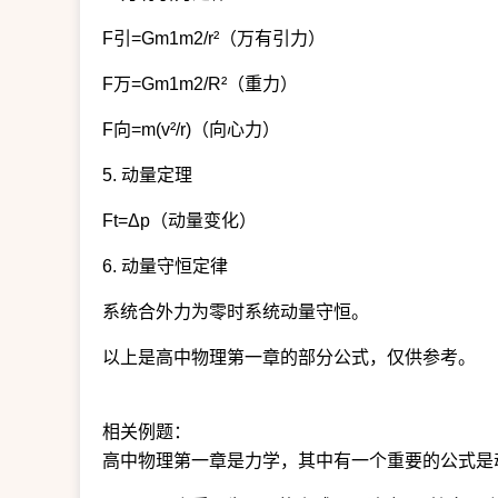
F引=Gm1m2/r²（万有引力）
F万=Gm1m2/R²（重力）
F向=m(v²/r)（向心力）
5. 动量定理
Ft=Δp（动量变化）
6. 动量守恒定律
系统合外力为零时系统动量守恒。
以上是高中物理第一章的部分公式，仅供参考。
相关例题：
高中物理第一章是力学，其中有一个重要的公式是