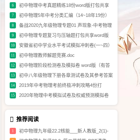
理试卷含答案
初中物理中考真题精练18份word版打包共享
6
初中物理5年中考分类汇编（14~18年19份）
7
word解析版打包免费共享
备战2020九年级物理专题01 声现象-中考物理
8
《考点微专题》（原卷版）.doc
初中物理专题复习与压轴题打包共享word版
9
安徽省初中学业水平考试模拟冲刺卷(一~四）
10
word版打包分离
初中物理教师解题竞赛.doc
11
初中物理阶段检测卷及模拟卷 word版（有答
12
案）打包共享.rar
初中八年级物理下册各章测试卷及其参考答案
13
打包共享
2019年中考物理考前终极冲刺攻略4份打
14
包.rar
2020年物理中考模拟试卷及权威预测模拟卷
15
含答案打包分享.docx
推荐阅读
初中物理九年级22.2核能___新人教版_2(1)-
1