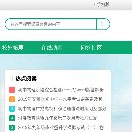
手机版
校外拓展
在线动画
问答社区
热点阅读
初中物理阶段综合检测(一~八)word版答解析
1
打包共享
2019年安徽省初中学业水平考试逆袭卷及其
2
参考答案
初中物理广播电视和移动通信课时练习及部分
3
参考答案
沿淮教育联盟九年级第三次月考物理试题
4
卷.doc
2019年九年级毕业暨升学模拟考试（二） 物
5